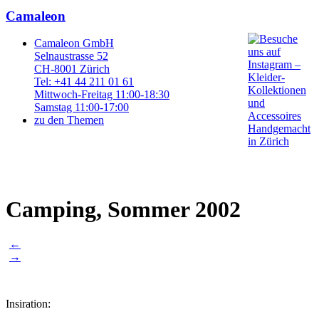
Camaleon
Camaleon GmbH
Selnaustrasse 52
CH-8001 Zürich
Tel: +41 44 211 01 61
Mittwoch-Freitag 11:00-18:30
Samstag 11:00-17:00
zu den Themen
Camping, Sommer 2002
Post
←
→
navigation
Insiration: