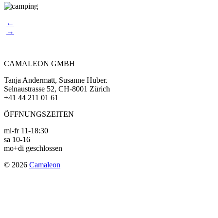
Post
←
→
navigation
CAMALEON GMBH
Tanja Andermatt, Susanne Huber.
Selnaustrasse 52, CH-8001 Zürich
+41 44 211 01 61
ÖFFNUNGSZEITEN
mi-fr 11-18:30
sa 10-16
mo+di geschlossen
© 2026
Camaleon