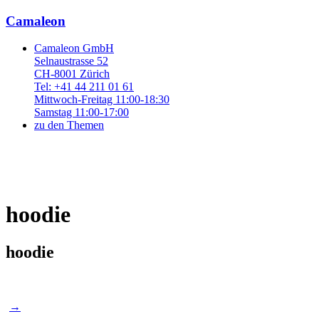
Camaleon
Camaleon GmbH
Selnaustrasse 52
CH-8001 Zürich
Tel: +41 44 211 01 61
Mittwoch-Freitag 11:00-18:30
Samstag 11:00-17:00
zu den Themen
hoodie
hoodie
Post
→