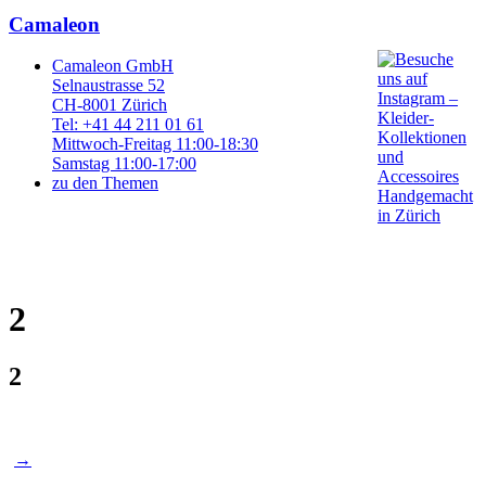
Camaleon
Camaleon GmbH
Selnaustrasse 52
CH-8001 Zürich
Tel: +41 44 211 01 61
Mittwoch-Freitag 11:00-18:30
Samstag 11:00-17:00
zu den Themen
2
2
Post
→