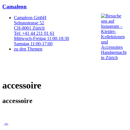
Camaleon
Camaleon GmbH
Selnaustrasse 52
CH-8001 Zürich
Tel: +41 44 211 01 61
Mittwoch-Freitag 11:00-18:30
Samstag 11:00-17:00
zu den Themen
accessoire
accessoire
Post
→