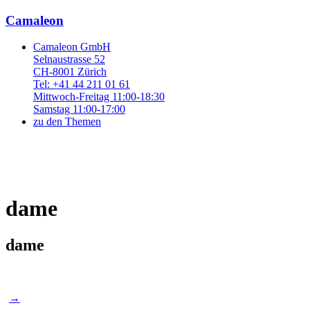
Camaleon
Camaleon GmbH
Selnaustrasse 52
CH-8001 Zürich
Tel: +41 44 211 01 61
Mittwoch-Freitag 11:00-18:30
Samstag 11:00-17:00
zu den Themen
dame
dame
Post
→