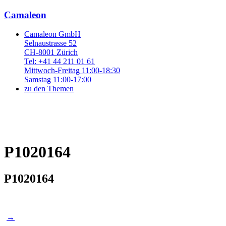
Camaleon
Camaleon GmbH
Selnaustrasse 52
CH-8001 Zürich
Tel: +41 44 211 01 61
Mittwoch-Freitag 11:00-18:30
Samstag 11:00-17:00
zu den Themen
P1020164
P1020164
Post
→